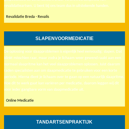
revalidatieartsen. U bent bij ons team dus in uitstekende handen.
Revalidatie Breda - Revalis
SLAPENVOORMEDICATIE
De oplossing voor slaapproblemen is eigenlijk heel eenvoudig: slapen. Dat
klinkt misschien raar, maar zodra je lichaam weer gewend raakt aan een
normaal slaapritme kan het veel slaapproblemen oplossen. Juist daarom
raden specialisten aan om slaapmedicatie te gebruiken voor een korte
periode. Hierna dient je lichaam over te gaan op een natuurlijk slaapritme.
Hoe dit te werk gaat kan variëren per medicatie, daarom leggen wij dit
voor ieder gangbare vorm van slaapmedicatie uit.
Online Medicatie
TANDARTSENPRAKTIJK