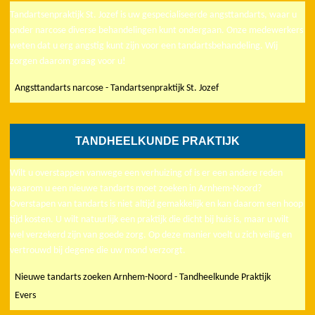
Tandartsenpraktijk St. Jozef is uw gespecialiseerde angsttandarts, waar u
onder narcose diverse behandelingen kunt ondergaan. Onze medewerkers
weten dat u erg angstig kunt zijn voor een tandartsbehandeling. Wij
zorgen daarom graag voor u!
Angsttandarts narcose - Tandartsenpraktijk St. Jozef
TANDHEELKUNDE PRAKTIJK
Wilt u overstappen vanwege een verhuizing of is er een andere reden
waarom u een nieuwe tandarts moet zoeken in Arnhem-Noord?
Overstapen van tandarts is niet altijd gemakkelijk en kan daarom een hoop
tijd kosten. U wilt natuurlijk een praktijk die dicht bij huis is, maar u wilt
wel verzekerd zijn van goede zorg. Op deze manier voelt u zich veilig en
vertrouwd bij degene die uw mond verzorgt.
Nieuwe tandarts zoeken Arnhem-Noord - Tandheelkunde Praktijk
Evers