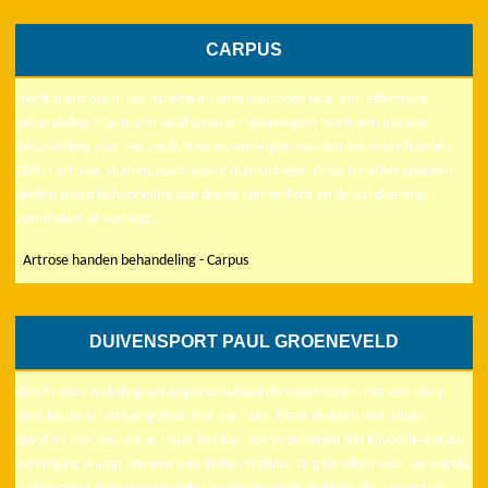
CARPUS
Heeft u artrose in uw handen en bent u op zoek naar een effectieve
behandeling? Carpus in Veldhoven en Nieuwegein heeft een nieuwe
behandeling voor het verlichten en verhelpen van artrose in uw handen,
CMC-I artrose, duimmuisartrose of duimartrose. Onze fysiotherapeuten
bieden u een behandeling aan die de pijn verlicht en de aandoening
vermindert of verhelpt.
Artrose handen behandeling - Carpus
DUIVENSPORT PAUL GROENEVELD
Kies in onze webshop uw gepersonaliseerde vogelringen met een kleur
naar keuze en ontvang deze snel aan huis. Deze moeten niet alleen
opvallen met een kleur, maar het kan ook voorkomen dat bijvoorbeeld uw
vereniging vraagt om een specifieke ringkleur te gebruiken voor uw vogels.