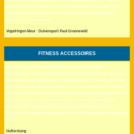
U selecteert in onze webwinkel heel eenvoudig de kleur die u wenst en
vervolgens bestelt u zonder moeite de vogelringen. Duivensport Paul
Groeneveld is al meer dan 30 jaar een specialist op het gebied van
producten voor duivensport.
Vogelringen kleur - Duivensport Paul Groeneveld
FITNESS ACCESSOIRES
Halters behoren zonder enige twijfel tot de meest geliefde
fitnessartikelen, zowel in de sportschool als voor thuisgebruik. Het is dan
ook essentieel voor elke sporter om een halterstang te hebben. Met een
halterstang kun je alle spiergroepen trainen, van de borst- en armspieren
tot de rug- en beenspieren. Het is een veelzijdig hulpmiddel dat je in staat
stelt om een complete en effectieve training te doen, ongeacht je
trainingsdoelen. Voeg een halterstang toe aan je fitnessuitrusting en
ontdek de vele voordelen die het biedt voor een krachtige en evenwichtige
workout.
Halterstang