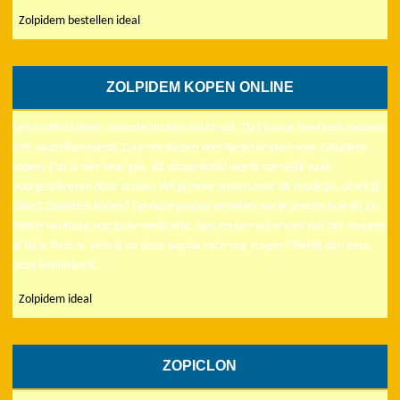
Zolpidem bestellen ideal
ZOLPIDEM KOPEN ONLINE
Een comfortabele, ononderbroken nachtrust. Dat is voor heel veel mensen
niet vanzelfsprekend. Daarom kiezen veel Nederlanders voor Zolpidem
kopen. Dat is niet heel gek, dit slaapmiddel wordt namelijk vaak
voorgeschreven door artsen. Wil jij meer weten over dit medicijn, of wil jij
direct Zolpidem kopen? Op deze pagina vertellen we je precies hoe dit zit.
Bestel vandaag nog jouw medicatie, dan zorgen wij ervoor dat het morgen
al bij je thuis is. Heb je na deze pagina toch nog vragen? Bekijk dan eens
onze kennisbank.
Zolpidem ideal
ZOPICLON