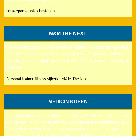
Lorazepam apotex bestellen
M&M THE NEXT
Kom je binnenkort ook op een effectieve manier bij ons sporten? En wil je
ook profiteren van alle voordelen die wij je bieden? Maak dan snel een
afspraak voor een intakegesprek. Je profiteert hierbij van een eerste gratis
proefweek.
Personal trainer fitness Nijkerk - M&M The Next
MEDICIN KOPEN
Cialis, ook bekend als Tadalafil, is een krachtige PDE-5-remmer medicatie.
Door de werking van het enzym type 5 fosfodiësterase te blokkeren, kan
Cialis de bloedtoevoer naar de penis verhogen wanneer het seksueel
opgewonden is. Dit maakt het een effectieve behandelingsoptie voor