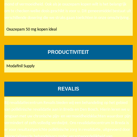
mond of vermoeidheid. Ook als je oxazepam kopen wilt is het belangrijk
om te checken welke dosis geschikt is voor u. Dit geneesmiddel bestaat uit
verschillende dosering die we straks gaan toelichten in onze omschrijving.
Oxazepam 50 mg kopen ideal
PRODUCTIVITEIT
Modafinil Supply
REVALIS
Bij revalidatiecentrum Revalis bieden wij een behandeling op het gebied
van poliklinische revalidatie aan in Breda en Den Bosch. Hierin leren we u
omgaan met uw chronische pijn- en vermoeidheidsklachten waardoor pijn
vermindert of zelfs volledig verdwijnt. Ons revalidatiecentrum in Breda is
er voor resultaatgerichte poliklinische zorg in revalidatie, uitgevoerd door
gespecialiseerde behandelaars onder verantwoordelijkheid van