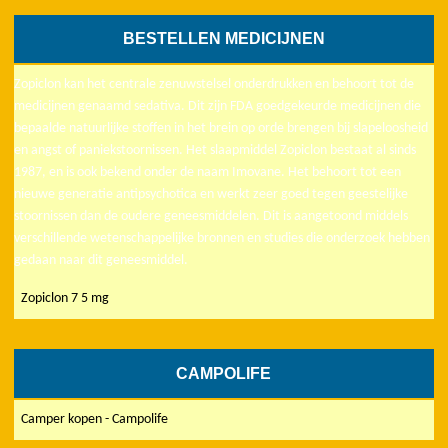
BESTELLEN MEDICIJNEN
Zopiclon kan het centrale zenuwstelsel onderdrukken en behoort tot de
medicijnen genaamd sedativa. Dit zijn FDA goedgekeurde medicijnen die
bepaalde natuurlijke stoffen in het brein op orde brengen bij slapeloosheid
en angst of paniekstoornissen. Het slaapmiddel Zopiclon bestaat al sinds
1987, en is ook bekend onder de naam Imovane. Het behoort tot een
nieuwe generatie antipsychotica en werkt zeer goed tegen geestelijke
stoornissen dan de oudere geneesmiddelen. Dit is aangetoond middels
verschillende wetenschappelijke bronnen en studies die onderzoek hebben
gedaan naar dit geneesmiddel.
Zopiclon 7 5 mg
CAMPOLIFE
Camper kopen - Campolife