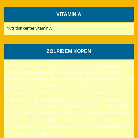
VITAMIN A
Nutrition center vitamin A
ZOLPIDEM KOPEN
Heeft u wel eens moeite om in slaap te vallen? Dan kan Zolpidem wellicht
uitkomst bieden. Steeds meer mensen hebben er moeite mee om te
slapen, als u op zoek bent naar een effectieve oplossing om door te kunnen
slapen, dan kan een slaapmiddel de oplossing zijn. Daarom geven wij u op
deze uitgebreide pagina alle informatie over Zolpidem die u maar nodig
heeft om een verantwoorde keuze te kunnen maken of dat het wat voor u
kan zijn. Onderwerpen die onder andere aan bod komen zijn de inname
van het medicijn, de mogelijke bijwerkingen, Zolpidem ervaringen en waar
dat u het medicijn online kunt bestellen. Leest u het daarom op uw gemak
door, zodat u er alles over weet en het verantwoord kunt gebruiken om
weer heerlijk door te slapen.