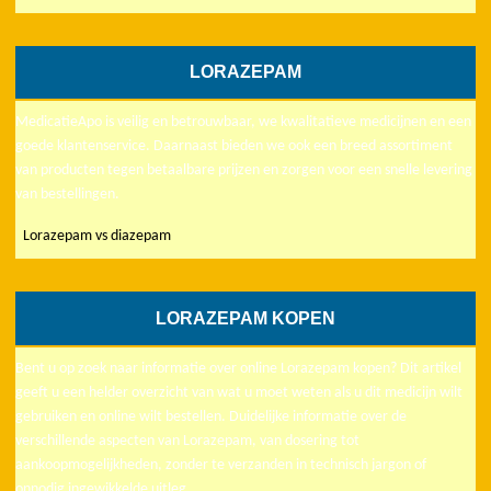
LORAZEPAM
MedicatieApo is veilig en betrouwbaar, we kwalitatieve medicijnen en een
goede klantenservice. Daarnaast bieden we ook een breed assortiment
van producten tegen betaalbare prijzen en zorgen voor een snelle levering
van bestellingen.
Lorazepam vs diazepam
LORAZEPAM KOPEN
Bent u op zoek naar informatie over online Lorazepam kopen? Dit artikel
geeft u een helder overzicht van wat u moet weten als u dit medicijn wilt
gebruiken en online wilt bestellen. Duidelijke informatie over de
verschillende aspecten van Lorazepam, van dosering tot
aankoopmogelijkheden, zonder te verzanden in technisch jargon of
onnodig ingewikkelde uitleg.