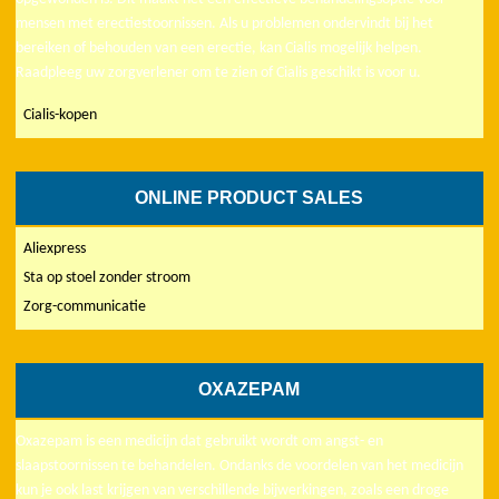
mensen met erectiestoornissen. Als u problemen ondervindt bij het
bereiken of behouden van een erectie, kan Cialis mogelijk helpen.
Raadpleeg uw zorgverlener om te zien of Cialis geschikt is voor u.
Cialis-kopen
ONLINE PRODUCT SALES
Aliexpress
Sta op stoel zonder stroom
Zorg-communicatie
OXAZEPAM
Oxazepam is een medicijn dat gebruikt wordt om angst- en
slaapstoornissen te behandelen. Ondanks de voordelen van het medicijn
kun je ook last krijgen van verschillende bijwerkingen, zoals een droge