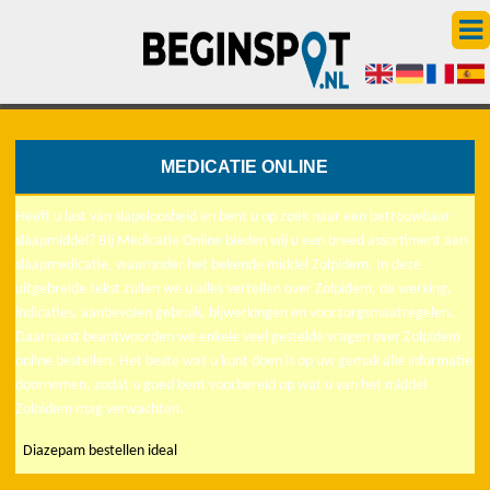
MEDICATIE ONLINE
Heeft u last van slapeloosheid en bent u op zoek naar een betrouwbaar
slaapmiddel? Bij Medicatie Online bieden wij u een breed assortiment aan
slaapmedicatie, waaronder het bekende middel Zolpidem. In deze
uitgebreide tekst zullen we u alles vertellen over Zolpidem, de werking,
indicaties, aanbevolen gebruik, bijwerkingen en voorzorgsmaatregelen.
Daarnaast beantwoorden we enkele veel gestelde vragen over Zolpidem
online bestellen. Het beste wat u kunt doen is op uw gemak alle informatie
doornemen, zodat u goed bent voorbereid op wat u van het middel
Zolpidem mag verwachten.
Diazepam bestellen ideal